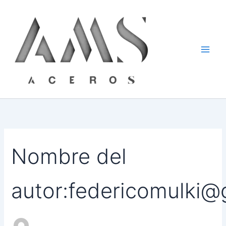
Buscar
Ir
por:
al
contenido
Nombre del
autor:federicomulki@